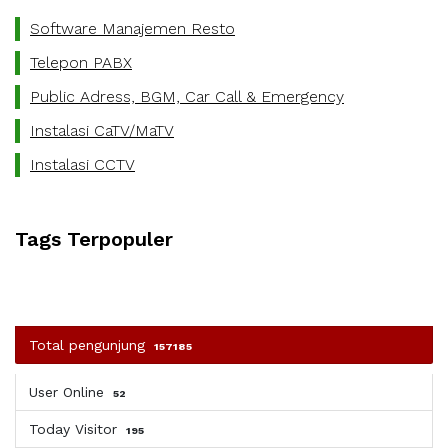
Software Manajemen Resto
Telepon PABX
Public Adress, BGM, Car Call & Emergency
Instalasi CaTV/MaTV
Instalasi CCTV
Tags Terpopuler
Total pengunjung
157185
User Online
52
Today Visitor
195