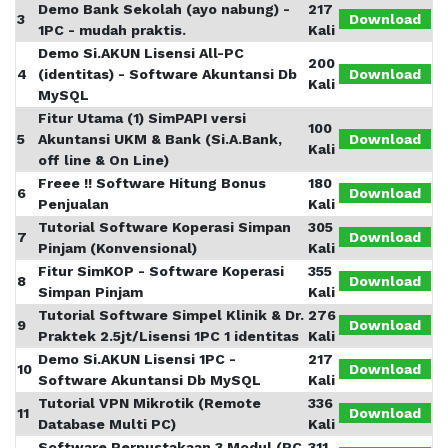
Demo Bank Sekolah (ayo nabung) -
217
3
Download
1PC - mudah praktis.
Kali
Demo Si.AKUN Lisensi All-PC
200
4
(identitas) - Software Akuntansi Db
Download
Kali
MySQL
Fitur Utama (1) SimPAPI versi
100
5
Akuntansi UKM & Bank (Si.A.Bank,
Download
Kali
off line & On Line)
Freee !! Software Hitung Bonus
180
6
Download
Penjualan
Kali
Tutorial Software Koperasi Simpan
305
7
Download
Pinjam (Konvensional)
Kali
Fitur SimKOP - Software Koperasi
355
8
Download
Simpan Pinjam
Kali
Tutorial Software Simpel Klinik & Dr.
276
9
Download
Praktek 2.5jt/Lisensi 1PC 1 identitas
Kali
Demo Si.AKUN Lisensi 1PC -
217
10
Download
Software Akuntansi Db MySQL
Kali
Tutorial VPN Mikrotik (Remote
336
11
Download
Database Multi PC)
Kali
Software Perpustakaan 3 Modul (PC
311