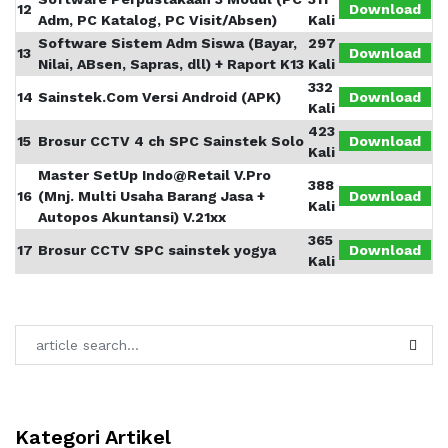
12
Download
Adm, PC Katalog, PC Visit/Absen)
Kali
Software Sistem Adm Siswa (Bayar,
297
13
Download
Nilai, ABsen, Sapras, dll) + Raport K13
Kali
332
14
Sainstek.Com Versi Android (APK)
Download
Kali
423
15
Brosur CCTV 4 ch SPC Sainstek Solo
Download
Kali
Master SetUp Indo@Retail V.Pro
388
16
(Mnj. Multi Usaha Barang Jasa +
Download
Kali
Autopos Akuntansi) V.21xx
365
17
Brosur CCTV SPC sainstek yogya
Download
Kali
Kategori Artikel