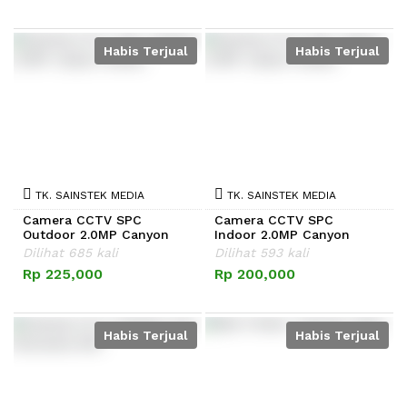
Habis Terjual
Habis Terjual
TK. SAINSTEK MEDIA
TK. SAINSTEK MEDIA
Camera CCTV SPC
Camera CCTV SPC
Outdoor 2.0MP Canyon
Indoor 2.0MP Canyon
S,..
Se,..
Dilihat 685 kali
Dilihat 593 kali
Rp 225,000
Rp 200,000
Habis Terjual
Habis Terjual