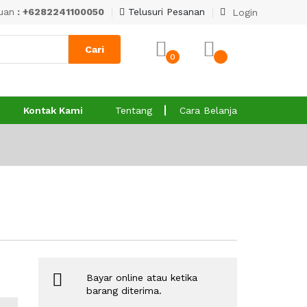
uan
: +6282241100050
Telusuri Pesanan
Login
Cari
0
Tentang
Cara Belanja
Kontak Kami
Bayar online atau ketika
barang diterima.