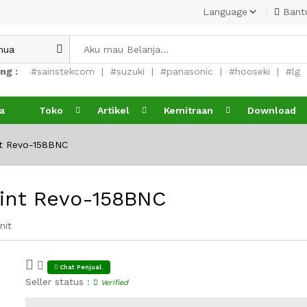
Bant
ng :
#sainstekcom
#suzuki
#panasonic
#hooseki
#lg
a
Toko
Artikel
Kemitraan
Download
nt Revo-158BNC
rint Revo-158BNC
nit
Chat Penjual.
Seller status :
Verified