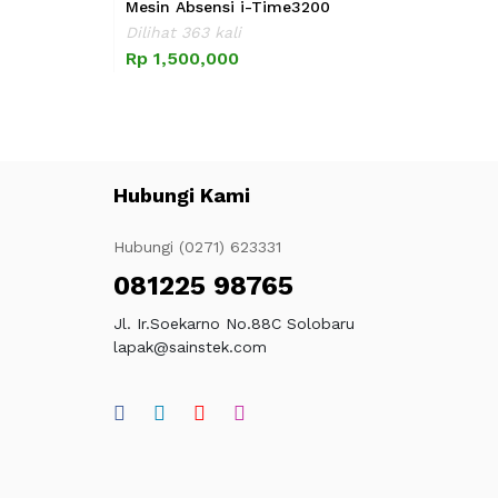
Mesin Absensi i-Time3200
Dilihat 363 kali
Rp 1,500,000
Hubungi Kami
Hubungi (0271) 623331
081225 98765
Jl. Ir.Soekarno No.88C Solobaru
lapak@sainstek.com