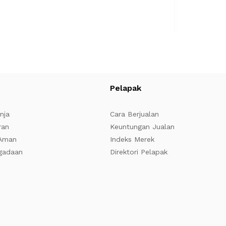
Pelapak
nja
Cara Berjualan
ran
Keuntungan Jualan
 Aman
Indeks Merek
gadaan
Direktori Pelapak