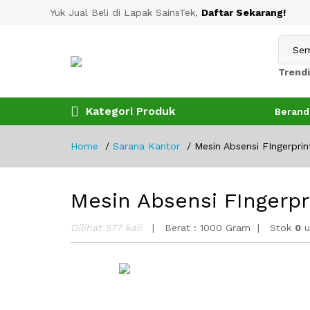
Yuk Jual Beli di Lapak SainsTek,
Daftar Sekarang!
Trendi
Kategori Produk
Berand
Home
Sarana Kantor
Mesin Absensi FIngerpri
Mesin Absensi FIngerp
Dilihat 577 kali
Berat :
1000 Gram
Stok
0
u