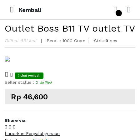
Kembali
Outlet Boss B11 TV outlet TV
Dilihat 651 kali
Berat :
1000 Gram
Stok
0
pcs
Chat Penjual.
Seller status :
Verified
Rp 46,600
Share via
Laporkan Penyalahgunaan